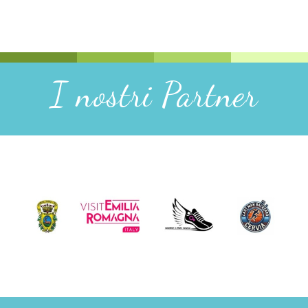
1
2
3
4
5
6
I nostri Partner