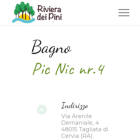
Sei in:
Home
/
Bagno Pic Nic Nr.4
/
Bagni al mare
/
Bagno Pic Nic Nr.4
Bagno
Pic Nic nr.4
Indirizzo
Via Arenile
Demaniale, 4
48015 Tagliata di
Cervia (RA)